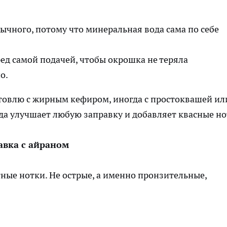
ычного, потому что минеральная вода сама по себе
ед самой подачей, чтобы окрошка не теряла
о.
товлю с жирным кефиром, иногда с простоквашей ил
да улучшает любую заправку и добавляет квасные но
авка с айраном
тные нотки. Не острые, а именно пронзительные,