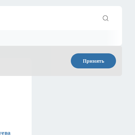
Принять
уева