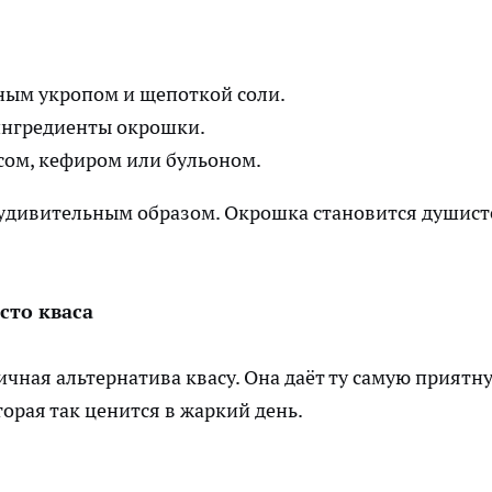
нным укропом и щепоткой соли.
 ингредиенты окрошки.
сом, кефиром или бульоном.
я удивительным образом. Окрошка становится душист
сто кваса
чная альтернатива квасу. Она даёт ту самую приятн
орая так ценится в жаркий день.