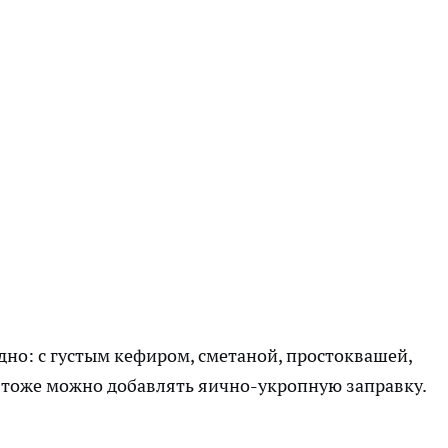
но: с густым кефиром, сметаной, простоквашей,
ё тоже можно добавлять яично-укропную заправку.