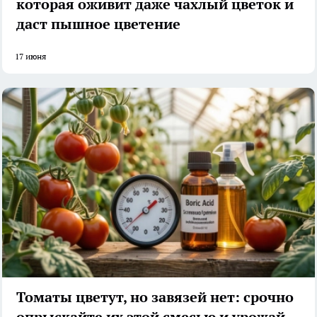
которая оживит даже чахлый цветок и
даст пышное цветение
17 июня
Томаты цветут, но завязей нет: срочно
опрыскайте их этой смесью и урожай