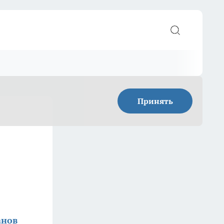
Принять
анов