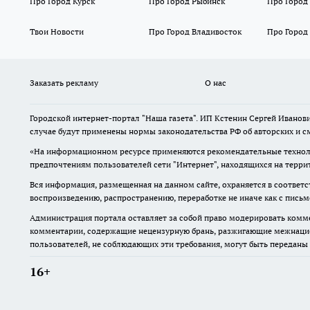
Про Город Курск
Про Город Рыбинск
Про Город
Твои Новости
Про Город Владивосток
Про Город
Заказать рекламу
О нас
Городской интернет-портал "Наша газета". ИП Кстенин Сергей Иванови
случае будут применены нормы законодательства РФ об авторских и с
«На информационном ресурсе применяются рекомендательные техноло
предпочтениям пользователей сети "Интернет", находящихся на терри
Вся информация, размещенная на данном сайте, охраняется в соответс
воспроизведению, распространению, переработке не иначе как с пись
Администрация портала оставляет за собой право модерировать комме
комментарии, содержащие нецензурную брань, разжигающие межнацион
пользователей, не соблюдающих эти требования, могут быть переданы
16+