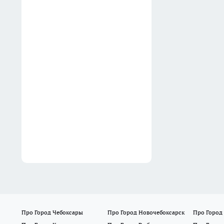
в Fix Price — и теперь на
даче без них никуда: вот где
они реально выручают
15:39
Бастрыкину доложат об
избиении прохожих толпой
в Екатеринбурге
15:15
Про Город Чебоксары
Про Город Новочебоксарск
Про Город