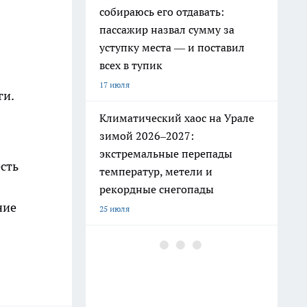
собираюсь его отдавать:
пассажир назвал сумму за
уступку места — и поставил
всех в тупик
17 июля
ги.
Климатический хаос на Урале
зимой 2026–2027:
экстремальные перепады
сть
температур, метели и
рекордные снегопады
ние
25 июля
РЖД ужесточили правила: эти
привычные вещи в поезде
теперь под запретом
19 июля