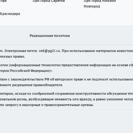
 Уфа
Про Город Саратов
Про Город Нижний
Новгород
 Краснодара
Редакционная политика
ч. Электронная почта: red@pg21.ru. При использовании материалов новостного
межных правах.
гии (информационные технологии предоставления информации на основе сбор
тории Российской Федерации)».
твии с законодательством РФ об авторском праве и не подлежит использовани
менного разрешения правообладателя.
нтарии, исходя из соображений сохранения конструктивности обсуждения тем 
альную рознь, возбуждающие ненависть или вражду, а равно унижение челове
 по запросу в надзорные и правоохранительные органы.