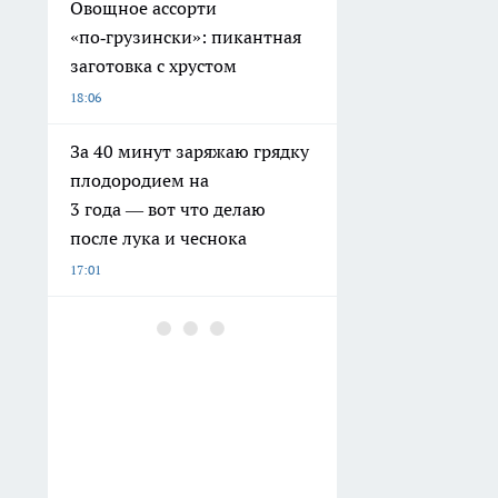
Овощное ассорти
«по‑грузински»: пикантная
заготовка с хрустом
18:06
За 40 минут заряжаю грядку
плодородием на
3 года — вот что делаю
после лука и чеснока
17:01
В Екатеринбурге ушел в
отставку легендарный
следователь-полицейский
Миронов
15:45
Скупила плетеные корзинки