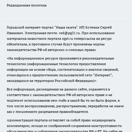
Редакционная политика
Городской интернет-портал "Наша газета". ИП Кстенин Сергей
Иванович. Электронная почта: red@pg21.ru. При использовании
материалов новостного портала ngzt.ru гиперссылка на ресурс
обязательна, в противном случае будут применены нормы
законодательства РФ об авторских и смежных правах.
«На информационном ресурсе применяются рекомендательные
технологии (информационные технологии предоставления
информации на основе сбора, систематизации и анализа сведений,
относящихся к предпочтениям пользователей сети "Интернет",
находящихся на территории Российской Федерации)».
Вся информация, размещенная на данном сайте, охраняется в
соответствии с законодательством РФ об авторском праве и не
подлежит использованию кем-либо в какой бы то ни было форме, в
том числе воспроизведению, распространению, переработке не иначе
как с письменного разрешения правообладателя.
Администрация портала оставляет за собой право модерировать
комментарии, исходя из соображений сохранения конструктивности
обсуждения тем и соблюдения законодательства РФ и РТ. На сайте не