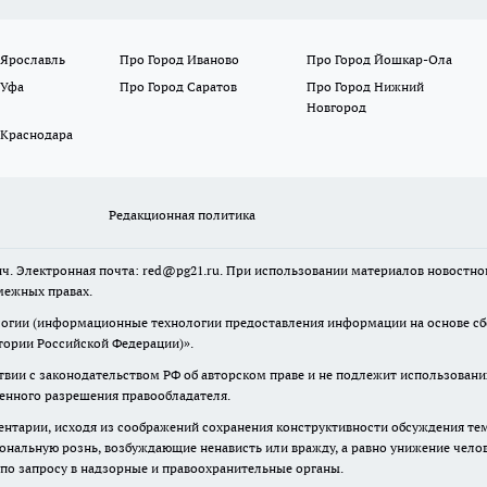
 Ярославль
Про Город Иваново
Про Город Йошкар-Ола
 Уфа
Про Город Саратов
Про Город Нижний
Новгород
 Краснодара
Редакционная политика
ч. Электронная почта: red@pg21.ru. При использовании материалов новостного
межных правах.
гии (информационные технологии предоставления информации на основе сбор
тории Российской Федерации)».
твии с законодательством РФ об авторском праве и не подлежит использовани
менного разрешения правообладателя.
нтарии, исходя из соображений сохранения конструктивности обсуждения тем 
альную рознь, возбуждающие ненависть или вражду, а равно унижение челове
 по запросу в надзорные и правоохранительные органы.