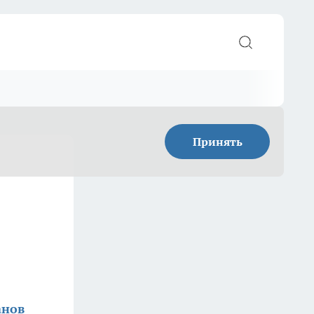
Принять
анов