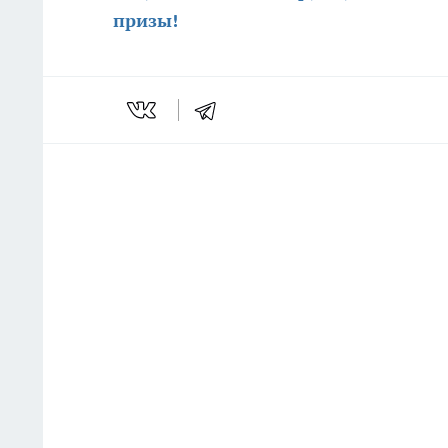
призы
!