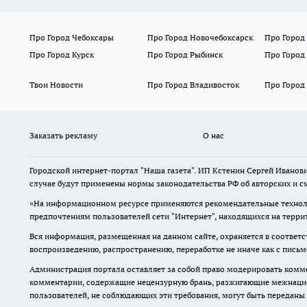
Про Город Чебоксары
Про Город Новочебоксарск
Про Город
Про Город Курск
Про Город Рыбинск
Про Город
Твои Новости
Про Город Владивосток
Про Город
Заказать рекламу
О нас
Городской интернет-портал "Наша газета". ИП Кстенин Сергей Иванови
случае будут применены нормы законодательства РФ об авторских и с
«На информационном ресурсе применяются рекомендательные техноло
предпочтениям пользователей сети "Интернет", находящихся на терри
Вся информация, размещенная на данном сайте, охраняется в соответс
воспроизведению, распространению, переработке не иначе как с пись
Администрация портала оставляет за собой право модерировать комме
комментарии, содержащие нецензурную брань, разжигающие межнацион
пользователей, не соблюдающих эти требования, могут быть переданы