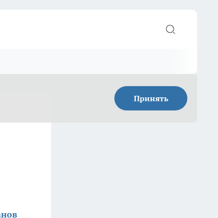
Принять
анов