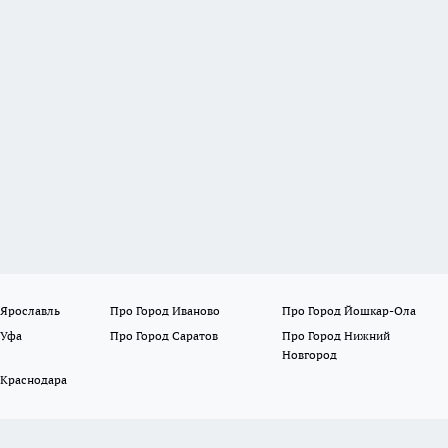
 Ярославль
Про Город Иваново
Про Город Йошкар-Ола
 Уфа
Про Город Саратов
Про Город Нижний
Новгород
 Краснодара