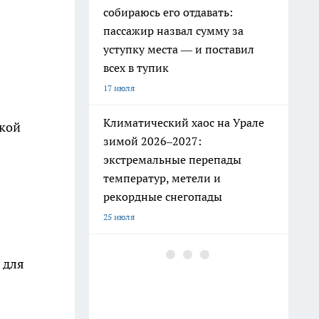
собираюсь его отдавать:
пассажир назвал сумму за
уступку места — и поставил
всех в тупик
17 июля
Климатический хаос на Урале
ской
зимой 2026–2027:
экстремальные перепады
температур, метели и
рекордные снегопады
25 июля
РЖД ужесточили правила: эти
 для
привычные вещи в поезде
теперь под запретом
19 июля