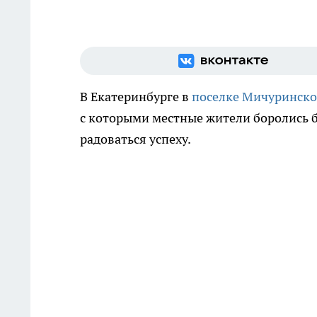
В Екатеринбурге в
поселке Мичуринско
с которыми местные жители боролись б
радоваться успеху.