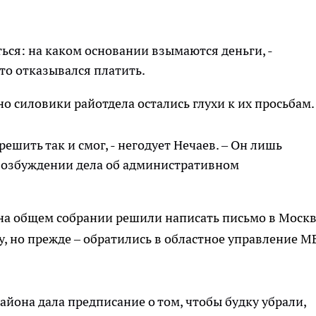
ся: на каком основании взымаются деньги, -
то отказывался платить.
о силовики райотдела остались глухи к их просьбам.
ешить так и смог, - негодует Нечаев. – Он лишь
 возбуждении дела об административном
а общем собрании решили написать письмо в Моск
, но прежде – обратились в областное управление М
айона дала предписание о том, чтобы будку убрали,