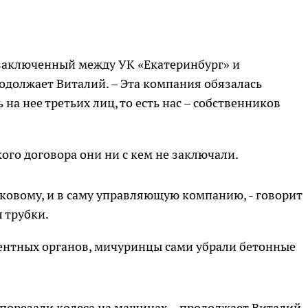
 заключенный между УК «Екатеринбург» и
родолжает Виталий. – Эта компания обязалась
на нее третьих лиц, то есть нас – собственников
ого договора они ни с кем не заключали.
тковому, и в саму управляющую компанию, - говорит
л трубки.
нтных органов, мичуринцы сами убрали бетонные
ю порезали колеса на машинах, - продолжает Виталий.