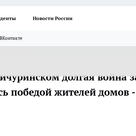
денты
Новости России
ВКонтакте
Мичуринском долгая война з
сь победой жителей домов -