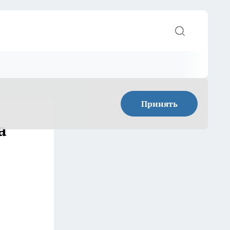
Принять
а