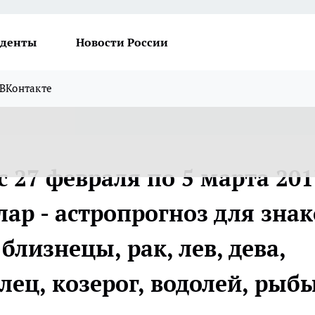
денты
Новости России
ВКонтакте
с 27 февраля по 5 марта 201
лар - астропрогноз для знак
 близнецы, рак, лев, дева,
елец, козерог, водолей, рыб