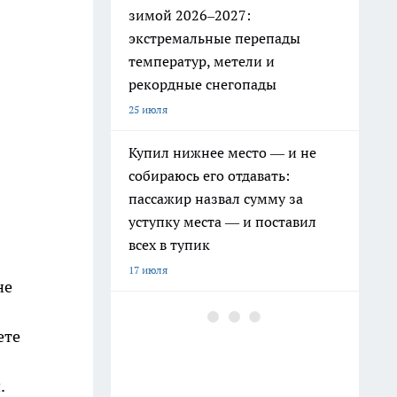
зимой 2026–2027:
экстремальные перепады
температур, метели и
рекордные снегопады
25 июля
Купил нижнее место — и не
собираюсь его отдавать:
пассажир назвал сумму за
уступку места — и поставил
всех в тупик
17 июля
не
РЖД ужесточили правила: эти
ете
привычные вещи в поезде
теперь под запретом
.
19 июля