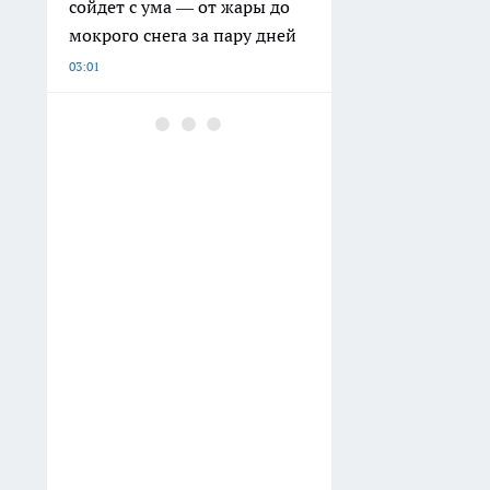
сойдет с ума — от жары до
мокрого снега за пару дней
03:01
Ведьмы по гороскопу:
6 женских знаков, чья сила
пугает и восхищает
одновременно
Вчера
Поставила баню — и стала
врагом деревни: вот что
бывает, когда тратишь
полмиллиона в селе
Вчера
Приклеила прокладку под
холодильник — и забыла