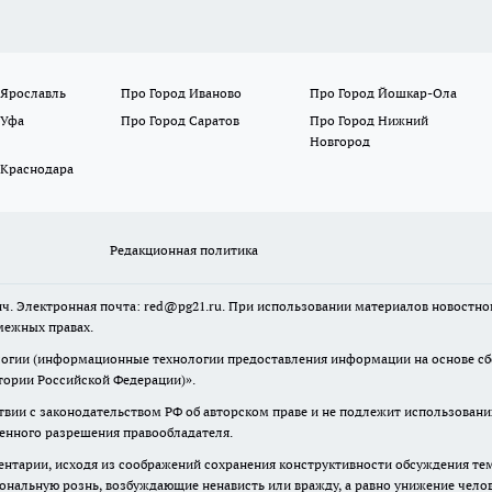
 Ярославль
Про Город Иваново
Про Город Йошкар-Ола
 Уфа
Про Город Саратов
Про Город Нижний
Новгород
 Краснодара
Редакционная политика
ч. Электронная почта: red@pg21.ru. При использовании материалов новостного
межных правах.
гии (информационные технологии предоставления информации на основе сбор
тории Российской Федерации)».
твии с законодательством РФ об авторском праве и не подлежит использовани
менного разрешения правообладателя.
нтарии, исходя из соображений сохранения конструктивности обсуждения тем 
альную рознь, возбуждающие ненависть или вражду, а равно унижение челове