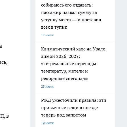
собираюсь его отдавать:
пассажир назвал сумму за
уступку места — и поставил
всех в тупик
17 июля
а
Климатический хаос на Урале
зимой 2026–2027:
сь,
экстремальные перепады
температур, метели и
рекордные снегопады
25 июля
РЖД ужесточили правила: эти
привычные вещи в поезде
теперь под запретом
П, в
19 июля