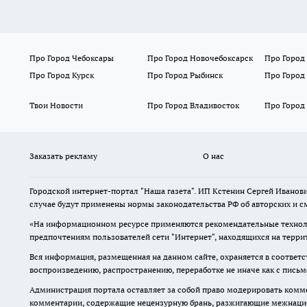
Про Город Чебоксары
Про Город Новочебоксарск
Про Город
Про Город Курск
Про Город Рыбинск
Про Город
Твои Новости
Про Город Владивосток
Про Город
Заказать рекламу
О нас
Городской интернет-портал "Наша газета". ИП Кстенин Сергей Иванови
случае будут применены нормы законодательства РФ об авторских и с
«На информационном ресурсе применяются рекомендательные техноло
предпочтениям пользователей сети "Интернет", находящихся на терри
Вся информация, размещенная на данном сайте, охраняется в соответс
воспроизведению, распространению, переработке не иначе как с пись
Администрация портала оставляет за собой право модерировать комме
комментарии, содержащие нецензурную брань, разжигающие межнацион