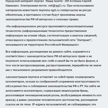
Городской интернет-портал "Наша газета". ИП Кстенин Сергей
Иванович. Электронная почта: red@pg21.ru. При использовании
материалов новостного портала ngzt.ru гиперссылка на ресурс
обязательна, в противном случае будут применены нормы
законодательства РФ об авторских и смежных правах.
«На информационном ресурсе применяются рекомендательные
технологии (информационные технологии предоставления
информации на основе сбора, систематизации и анализа сведений,
относящихся к предпочтениям пользователей сети "Интернет",
находящихся на территории Российской Федерации)».
Вся информация, размещенная на данном сайте, охраняется в
соответствии с законодательством РФ об авторском праве и не
подлежит использованию кем-либо в какой бы то ни было форме, в
том числе воспроизведению, распространению, переработке не иначе
как с письменного разрешения правообладателя.
Администрация портала оставляет за собой право модерировать
комментарии, исходя из соображений сохранения конструктивности
обсуждения тем и соблюдения законодательства РФ и РТ. На сайте не
допускаются комментарии, содержащие нецензурную брань,
разжигающие межнациональную рознь, возбуждающие ненависть или
вражду, а равно унижение человеческого достоинства, размещение
ссылок не по теме. IP-адреса пользователей, не соблюдающих эти