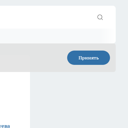
Принять
уева