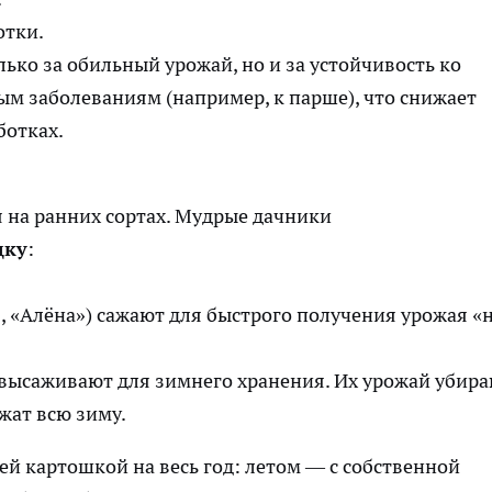
отки.
лько за обильный урожай, но и за устойчивость ко
м заболеваниям (например, к парше), что снижает
ботках.
я на ранних сортах. Мудрые дачники
дку
:
 «Алёна») сажают для быстрого получения урожая «
высаживают для зимнего хранения. Их урожай убир
жат всю зиму.
ей картошкой на весь год: летом — с собственной