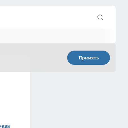
Принять
уева