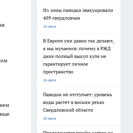
Из зоны паводка эвакуировали
409 свердловчан
ая
24 июля
В Европе уже давно так делают,
а мы мучаемся: почему в РЖД
даже полный выкуп купе не
сом
гарантирует личное
пространство
26 июля
Паводок не отступает: уровень
воды растет в восьми реках
нием
Свердловской области
тные
20 июля
Продолжается приём заявок на