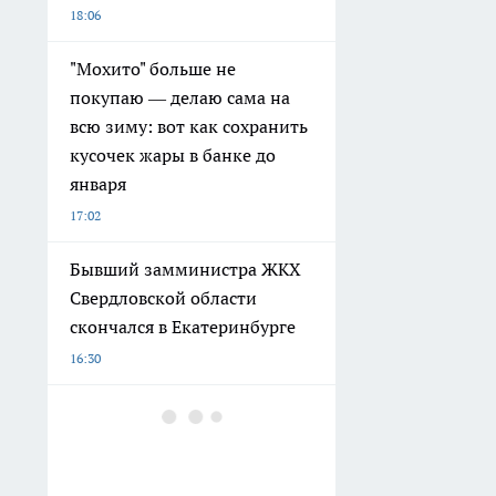
18:06
"Мохито" больше не
покупаю — делаю сама на
всю зиму: вот как сохранить
кусочек жары в банке до
января
17:02
Бывший замминистра ЖКХ
Свердловской области
скончался в Екатеринбурге
16:30
В Свердловской области
пока не решились на полное
закрытие магазинов с