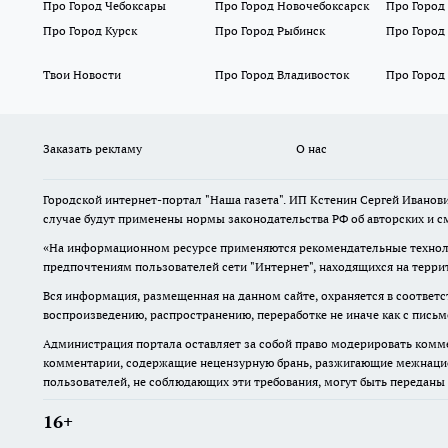
Про Город Чебоксары
Про Город Новочебоксарск
Про Город
Про Город Курск
Про Город Рыбинск
Про Город
Твои Новости
Про Город Владивосток
Про Город
Заказать рекламу
О нас
Городской интернет-портал "Наша газета". ИП Кстенин Сергей Иванови
случае будут применены нормы законодательства РФ об авторских и с
«На информационном ресурсе применяются рекомендательные техноло
предпочтениям пользователей сети "Интернет", находящихся на терри
Вся информация, размещенная на данном сайте, охраняется в соответс
воспроизведению, распространению, переработке не иначе как с пись
Администрация портала оставляет за собой право модерировать комме
комментарии, содержащие нецензурную брань, разжигающие межнацион
пользователей, не соблюдающих эти требования, могут быть переданы
16+