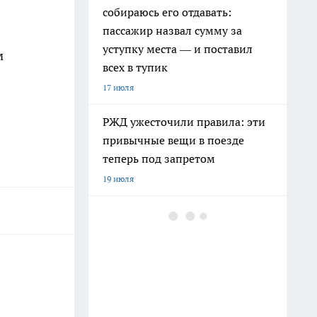
собираюсь его отдавать:
пассажир назвал сумму за
уступку места — и поставил
м
всех в тупик
17 июля
РЖД ужесточили правила: эти
привычные вещи в поезде
теперь под запретом
19 июля
Климатический хаос на Урале
зимой 2026–2027:
экстремальные перепады
температур, метели и
рекордные снегопады
25 июля