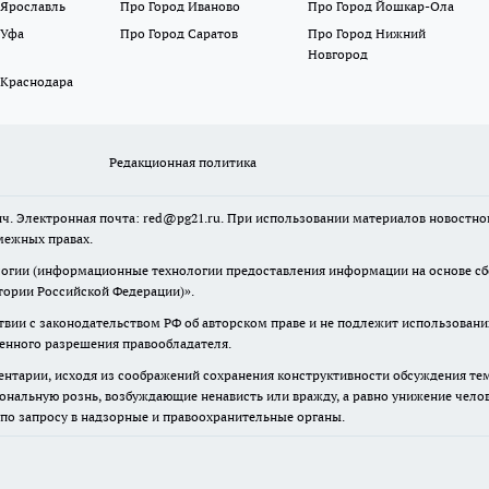
 Ярославль
Про Город Иваново
Про Город Йошкар-Ола
 Уфа
Про Город Саратов
Про Город Нижний
Новгород
 Краснодара
Редакционная политика
ч. Электронная почта: red@pg21.ru. При использовании материалов новостного
межных правах.
гии (информационные технологии предоставления информации на основе сбор
тории Российской Федерации)».
твии с законодательством РФ об авторском праве и не подлежит использовани
менного разрешения правообладателя.
нтарии, исходя из соображений сохранения конструктивности обсуждения тем 
альную рознь, возбуждающие ненависть или вражду, а равно унижение челове
 по запросу в надзорные и правоохранительные органы.