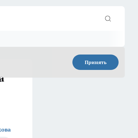
Принять
а
кова