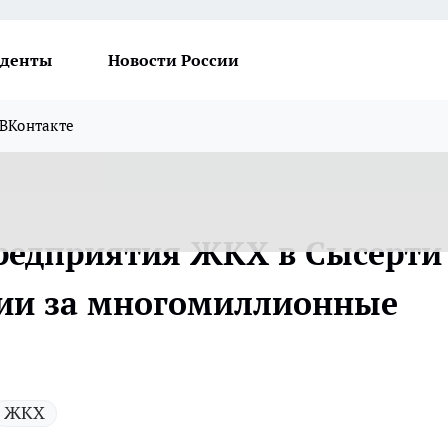
денты
Новости России
ВКонтакте
редприятия ЖКХ в Сысерти
нии за многомиллионные
ЖКХ