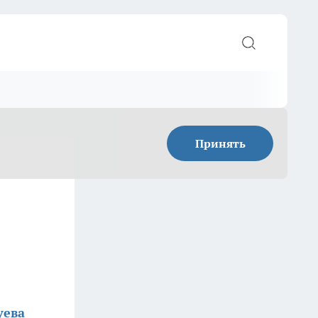
Принять
уева