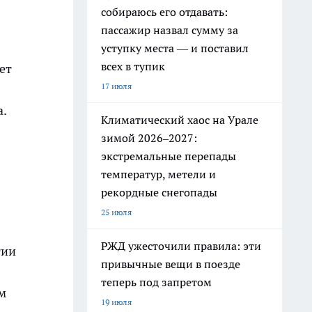
собираюсь его отдавать:
пассажир назвал сумму за
уступку места — и поставил
всех в тупик
ет
17 июля
.
Климатический хаос на Урале
зимой 2026–2027:
экстремальные перепады
температур, метели и
рекордные снегопады
25 июля
РЖД ужесточили правила: эти
гии
привычные вещи в поезде
теперь под запретом
м
19 июля