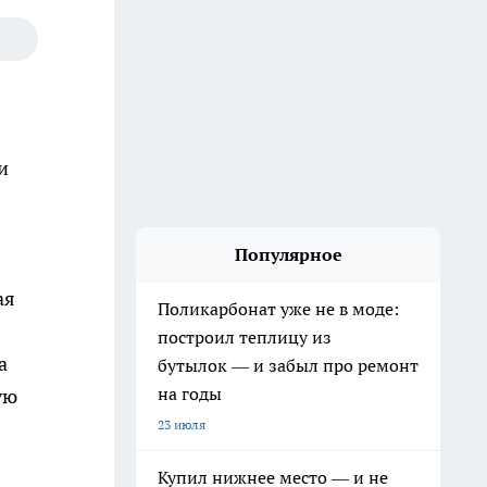
и
Популярное
ая
Поликарбонат уже не в моде:
построил теплицу из
а
бутылок — и забыл про ремонт
на годы
ую
23 июля
Купил нижнее место — и не