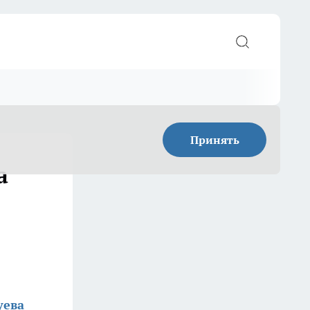
Принять
а
уева