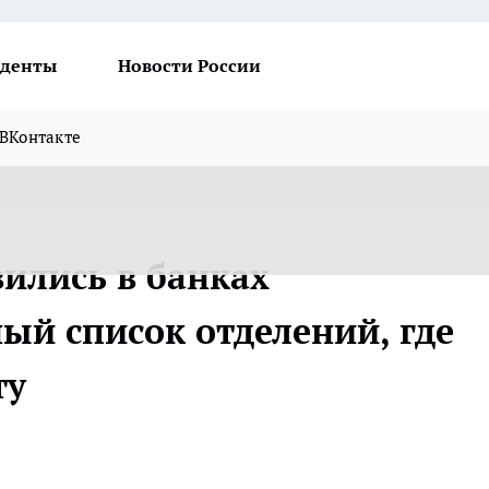
денты
Новости России
ВКонтакте
ились в банках
ый список отделений, где
ту