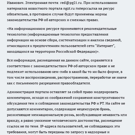
Иванович. Электронная почта: red@pg21.ru. При использовании
материалов новостного портала ngzt.ru гиперссылка на ресурс
обязательна, в противном случае будут применены нормы
законодательства РФ об авторских и смежных правах.
«На информационном ресурсе применяются рекомендательные
технологии (информационные технологии предоставления
информации на основе сбора, систематизации и анализа сведений,
относящихся к предпочтениям пользователей сети "Интернет",
находящихся на территории Российской Федерации)».
Вся информация, размещенная на данном сайте, охраняется в
соответствии с законодательством РФ об авторском праве и не
подлежит использованию кем-либо в какой бы то ни было форме, в
том числе воспроизведению, распространению, переработке не иначе
как с письменного разрешения правообладателя.
Администрация портала оставляет за собой право модерировать
комментарии, исходя из соображений сохранения конструктивности
обсуждения тем и соблюдения законодательства РФ и РТ. На сайте не
допускаются комментарии, содержащие нецензурную брань,
разжигающие межнациональную рознь, возбуждающие ненависть или
вражду, а равно унижение человеческого достоинства, размещение
ссылок не по теме. IP-адреса пользователей, не соблюдающих эти
требования, могут быть переданы по запросу в надзорные и