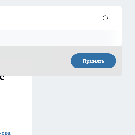
Принять
е
уева