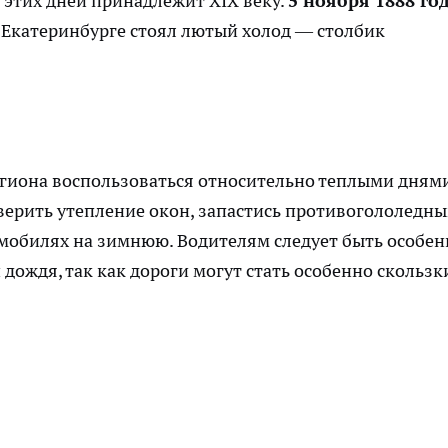
этих дней принадлежит XIX веку.
5 ноября 1888 го
в Екатеринбурге стоял лютый холод — столбик
гиона воспользоваться относительно теплыми дням
верить утепление окон, запастись противогололедн
омобилях на зимнюю. Водителям следует быть особен
дождя, так как дороги могут стать особенно скользк