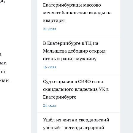
да
,
Екатеринбуржцы массово
меняют банковские вклады на
квартиры
21 июля
В Екатеринбурге в ТЦ на
Малышева дебошир открыл
и
огонь и ранил мужчину
ыми
16 июля
но
ими.
Суд отправил в СИЗО сына
скандального владельца УК в
Екатеринбурге
24 июля
Ушёл из жизни свердловский
учёный – легенда аграрной