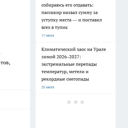
собираюсь его отдавать:
пассажир назвал сумму за
уступку места — и поставил
всех в тупик
17 июля
Климатический хаос на Урале
т
зимой 2026–2027:
тов,
экстремальные перепады
температур, метели и
рекордные снегопады
25 июля
РЖД ужесточили правила: эти
привычные вещи в поезде
теперь под запретом
19 июля