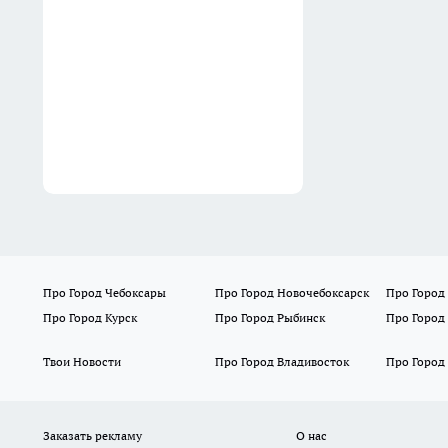
Эти даты рождения выдают
самых стойких
женщин — проверьте себя и
подруг
Вчера
Про Город Чебоксары
Про Город Новочебоксарск
Про Город
Про Город Курск
Про Город Рыбинск
Про Город
Твои Новости
Про Город Владивосток
Про Город
Заказать рекламу
О нас