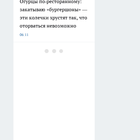
Огурцы по‑ресторанному:
закатываю «бургершоны» —
эти колечки хрустят так, что
оторваться невозможно
06:11
Какие 3 документа не нужно
показывать инспектору
ГИБДД: разбираемся в
требованиях
04:51
Рождественские морозы
накроют всю страну:
прогноз погоды на январь
2027
03:01