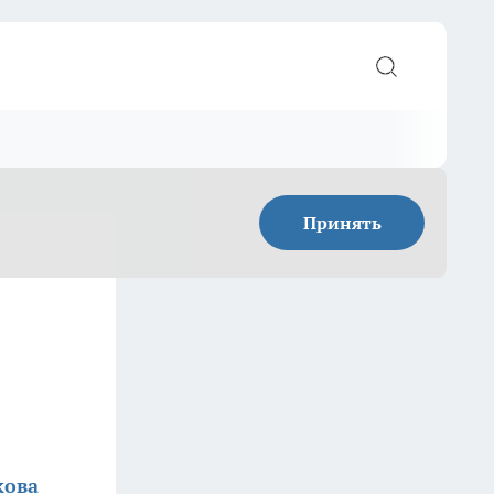
Принять
кова