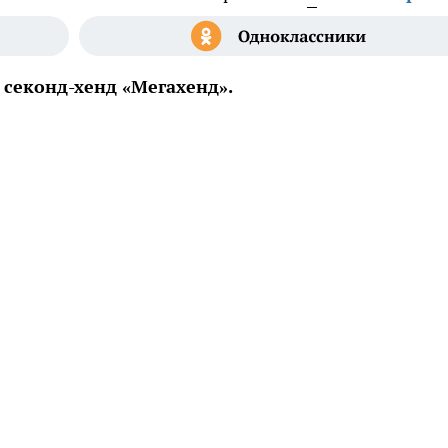
секонд-хенд «Мегахенд».