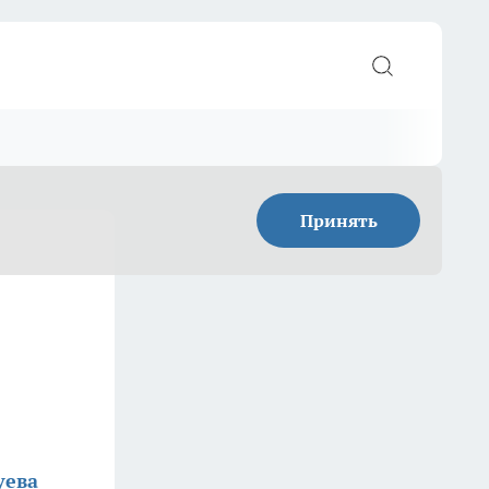
Принять
уева