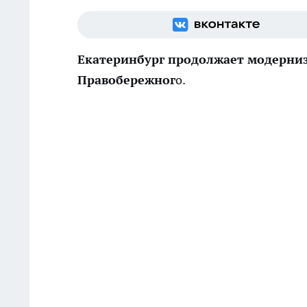
Екатеринбург продолжает модерни
Правобережног
о.