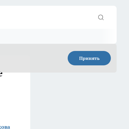
Принять
е
кова