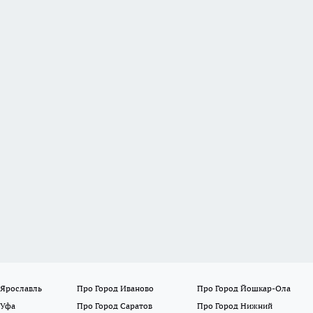
 Ярославль
Про Город Иваново
Про Город Йошкар-Ола
 Уфа
Про Город Саратов
Про Город Нижний