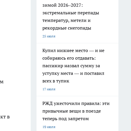
зимой 2026–2027:
экстремальные перепады
температур, метели и
рекордные снегопады
25 июля
Купил нижнее место — и не
собираюсь его отдавать:
пассажир назвал сумму за
уступку места — и поставил
всех в тупик
ем
17 июля
РЖД ужесточили правила: эти
привычные вещи в поезде
кт в
теперь под запретом
19 июля