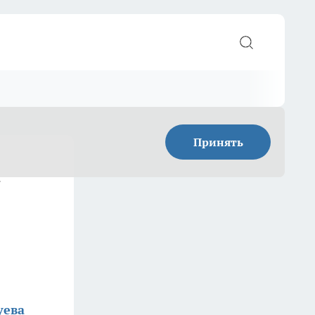
Принять
»
уева