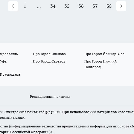
1
...
34
35
36
37
38
 Ярославль
Про Город Иваново
Про Город Йошкар-Ола
 Уфа
Про Город Саратов
Про Город Нижний
Новгород
 Краснодара
Редакционная политика
ч. Электронная почта: red@pg21.ru. При использовании материалов новостного
межных правах.
гии (информационные технологии предоставления информации на основе сбор
тории Российской Федерации)».