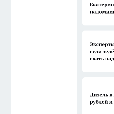
10:51
Екатерин
паломни
В Североуральске после
паводка жителей массово
прививают от опасных
инфекций
10:50
Эксперты
если зелё
В Екатеринбурге собака
ехать на
Жужа вернулась к хозяевам-
пенсионерам после
издевательств таксиста
10:10
Доходы свердловских
Дизель в
депутатов Госдумы рухнули
рублей и
почти в семь раз перед
новыми выборами