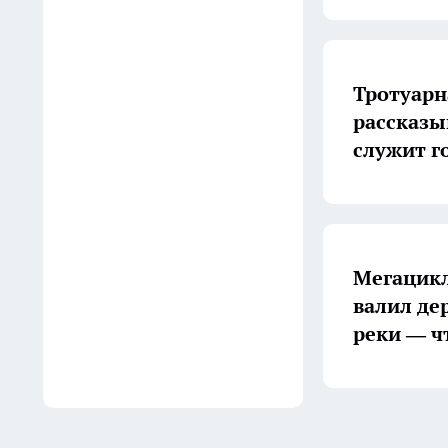
09:50
Сотрудников Wildberries
Тротуарн
эвакуировали со склада в
рассказы
Екатеринбурге из-за пожара
служит г
09:20
Цены на бензин
в Екатеринбурге достигли
104 рублей за литр 6 августа
Мегацикл
08:30
валил де
реки — ч