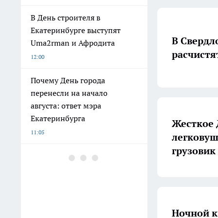
В День строителя в
Екатеринбурге выступят
В Свердл
Uma2rman и Афродита
расчистя
12:00
Почему День города
перенесли на начало
августа: ответ мэра
Екатеринбурга
Жесткое 
11:05
легковуш
грузовик
Не выбрасывайте лишний
спанбонд: превратил рулон
в мини‑ферму — теперь
экономлю кучу времени на
прополке
Ночной к