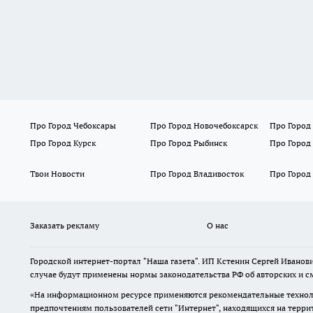
Про Город Чебоксары
Про Город Новочебоксарск
Про Город
Про Город Курск
Про Город Рыбинск
Про Город
Твои Новости
Про Город Владивосток
Про Город
Заказать рекламу
О нас
Городской интернет-портал "Наша газета". ИП Кстенин Сергей Иванови
случае будут применены нормы законодательства РФ об авторских и с
«На информационном ресурсе применяются рекомендательные техноло
предпочтениям пользователей сети "Интернет", находящихся на терри