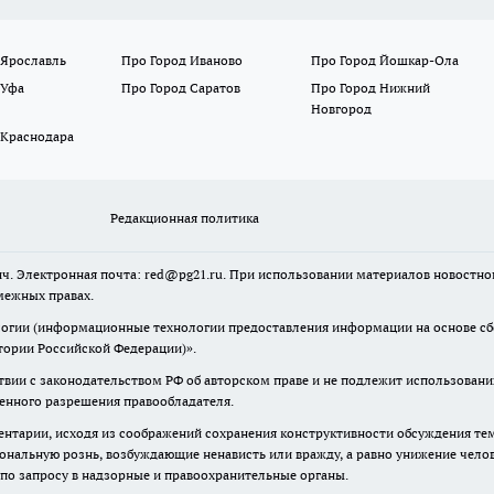
 Ярославль
Про Город Иваново
Про Город Йошкар-Ола
 Уфа
Про Город Саратов
Про Город Нижний
Новгород
 Краснодара
Редакционная политика
ч. Электронная почта: red@pg21.ru. При использовании материалов новостного
межных правах.
гии (информационные технологии предоставления информации на основе сбор
тории Российской Федерации)».
твии с законодательством РФ об авторском праве и не подлежит использовани
менного разрешения правообладателя.
нтарии, исходя из соображений сохранения конструктивности обсуждения тем 
альную рознь, возбуждающие ненависть или вражду, а равно унижение челове
 по запросу в надзорные и правоохранительные органы.