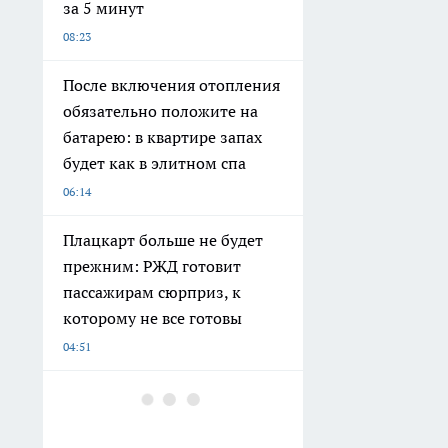
за 5 минут
08:23
После включения отопления
обязательно положите на
батарею: в квартире запах
будет как в элитном спа
06:14
Плацкарт больше не будет
прежним: РЖД готовит
пассажирам сюрприз, к
которому не все готовы
04:51
Огородные работы надо
успеть до сентября: погода
сойдет с ума — от жары до