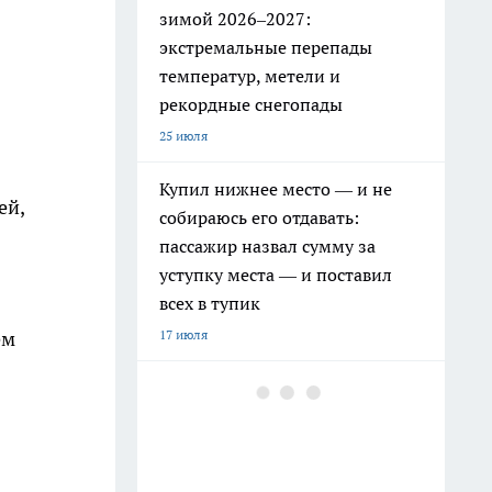
зимой 2026–2027:
экстремальные перепады
температур, метели и
рекордные снегопады
25 июля
Купил нижнее место — и не
ей,
собираюсь его отдавать:
пассажир назвал сумму за
уступку места — и поставил
всех в тупик
ем
17 июля
РЖД ужесточили правила: эти
привычные вещи в поезде
теперь под запретом
19 июля