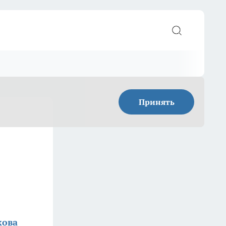
Принять
кова