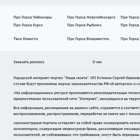
Про Город Чебоксары
Про Город Новочебоксарск
Про Город
Про Город Курск
Про Город Рыбинск
Про Город
Твои Новости
Про Город Владивосток
Про Город
Заказать рекламу
О нас
Городской интернет-портал "Наша газета". ИП Кстенин Сергей Иванови
случае будут применены нормы законодательства РФ об авторских и с
«На информационном ресурсе применяются рекомендательные техноло
предпочтениям пользователей сети "Интернет", находящихся на терри
Вся информация, размещенная на данном сайте, охраняется в соответс
воспроизведению, распространению, переработке не иначе как с пись
Администрация портала оставляет за собой право модерировать комме
комментарии, содержащие нецензурную брань, разжигающие межнацион
пользователей, не соблюдающих эти требования, могут быть переданы