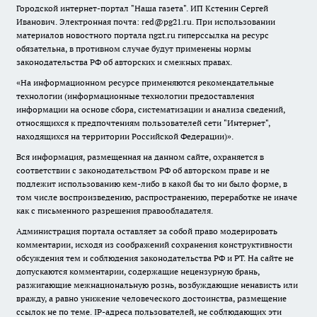
Городской интернет-портал "Наша газета". ИП Кстенин Сергей
Иванович. Электронная почта: red@pg21.ru. При использовании
материалов новостного портала ngzt.ru гиперссылка на ресурс
обязательна, в противном случае будут применены нормы
законодательства РФ об авторских и смежных правах.
«На информационном ресурсе применяются рекомендательные
технологии (информационные технологии предоставления
информации на основе сбора, систематизации и анализа сведений,
относящихся к предпочтениям пользователей сети "Интернет",
находящихся на территории Российской Федерации)».
Вся информация, размещенная на данном сайте, охраняется в
соответствии с законодательством РФ об авторском праве и не
подлежит использованию кем-либо в какой бы то ни было форме, в
том числе воспроизведению, распространению, переработке не иначе
как с письменного разрешения правообладателя.
Администрация портала оставляет за собой право модерировать
комментарии, исходя из соображений сохранения конструктивности
обсуждения тем и соблюдения законодательства РФ и РТ. На сайте не
допускаются комментарии, содержащие нецензурную брань,
разжигающие межнациональную рознь, возбуждающие ненависть или
вражду, а равно унижение человеческого достоинства, размещение
ссылок не по теме. IP-адреса пользователей, не соблюдающих эти