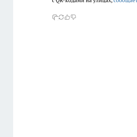
с QR-кодами на улицах,
сообщае