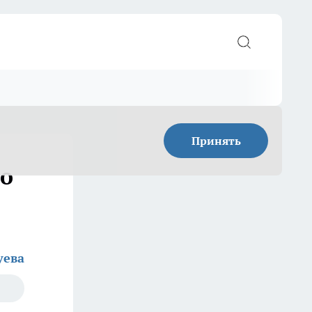
Принять
о
уева