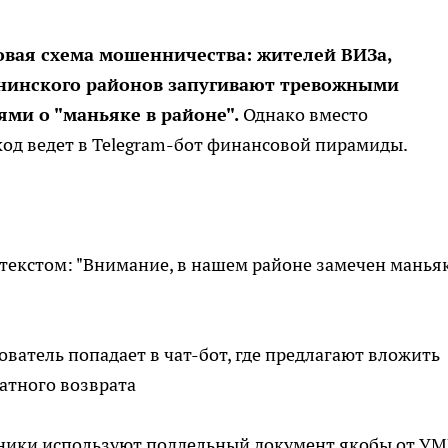
овая схема мошенничества: жителей ВИЗа,
енинского районов запугивают тревожными
ми о "маньяке в районе".
Однако вместо
од ведет в Telegram-бот финансовой пирамиды.
текстом: "Внимание, в нашем районе замечен маньяк
ователь попадает в чат-бот, где предлагают вложить
атного возврата
ники используют поддельный документ якобы от У