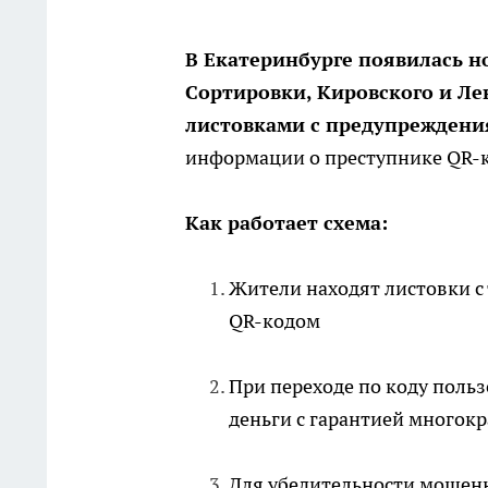
В Екатеринбурге появилась н
Сортировки, Кировского и Л
листовками с предупреждения
информации о преступнике QR-к
Как работает схема:
Жители находят листовки с 
QR-кодом
При переходе по коду польз
деньги с гарантией многокр
Для убедительности мошен