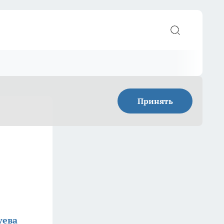
Принять
уева