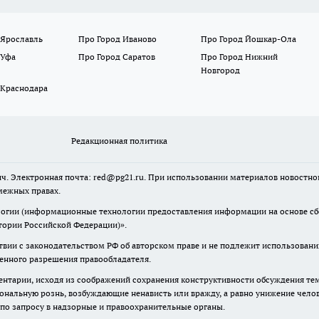
 Ярославль
Про Город Иваново
Про Город Йошкар-Ола
 Уфа
Про Город Саратов
Про Город Нижний
Новгород
 Краснодара
Редакционная политика
ч. Электронная почта: red@pg21.ru. При использовании материалов новостного
межных правах.
гии (информационные технологии предоставления информации на основе сбор
тории Российской Федерации)».
твии с законодательством РФ об авторском праве и не подлежит использовани
менного разрешения правообладателя.
нтарии, исходя из соображений сохранения конструктивности обсуждения тем 
альную рознь, возбуждающие ненависть или вражду, а равно унижение челове
 по запросу в надзорные и правоохранительные органы.