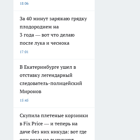
18:06
За 40 минут заряжаю грядку
плодородием на
3 года — вот что делаю
после лука и чеснока
17:01
В Екатеринбурге ушел в
отставку легендарный
следователь-полицейский
Миронов
15:45
Скупила плетеные корзинки
в Fix Price — и теперь на
даче без них никуда: вот где
они реально выручают