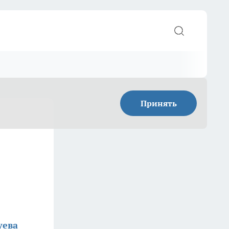
Принять
уева