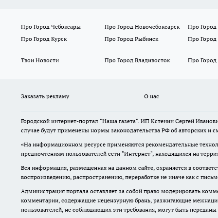
Про Город Чебоксары
Про Город Новочебоксарск
Про Город
Про Город Курск
Про Город Рыбинск
Про Город
Твои Новости
Про Город Владивосток
Про Город
Заказать рекламу
О нас
Городской интернет-портал "Наша газета". ИП Кстенин Сергей Иванови
случае будут применены нормы законодательства РФ об авторских и с
«На информационном ресурсе применяются рекомендательные техноло
предпочтениям пользователей сети "Интернет", находящихся на терри
Вся информация, размещенная на данном сайте, охраняется в соответс
воспроизведению, распространению, переработке не иначе как с пись
Администрация портала оставляет за собой право модерировать комме
комментарии, содержащие нецензурную брань, разжигающие межнацион
пользователей, не соблюдающих эти требования, могут быть переданы