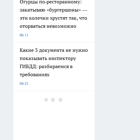
Огурцы по‑ресторанному:
закатываю «бургершоны» —
эти колечки хрустят так, что
оторваться невозможно
06:11
Какие 3 документа не нужно
показывать инспектору
ГИБДД: разбираемся в
требованиях
04:51
Рождественские морозы
накроют всю страну:
прогноз погоды на январь
2027
03:01