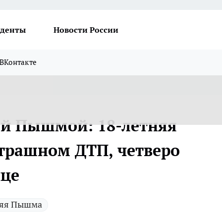
денты
Новости России
ВКонтакте
ей Пышмой: 18-летняя
страшном ДТП, четверо
ице
няя Пышма