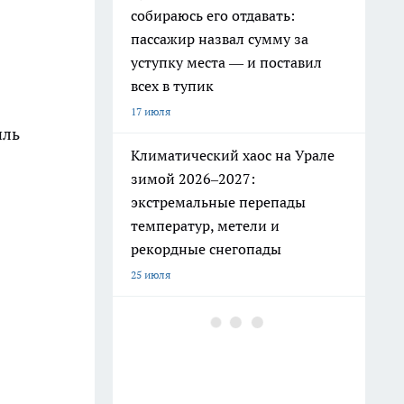
собираюсь его отдавать:
пассажир назвал сумму за
уступку места — и поставил
всех в тупик
17 июля
иль
Климатический хаос на Урале
зимой 2026–2027:
экстремальные перепады
температур, метели и
рекордные снегопады
25 июля
РЖД ужесточили правила: эти
привычные вещи в поезде
теперь под запретом
19 июля