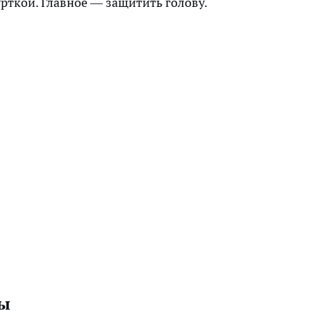
урткой. Главное — защитить голову.
ны