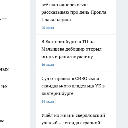
всё шло наперекосяк:
рассказываю про день Прокла
ь —
Плакальщика
25 июля
В Екатеринбурге в ТЦ на
Малышева дебошир открыл
огонь и ранил мужчину
16 июля
мных
Суд отправил в СИЗО сына
скандального владельца УК в
 не
Екатеринбурге
24 июля
Ушёл из жизни свердловский
ом
учёный – легенда аграрной