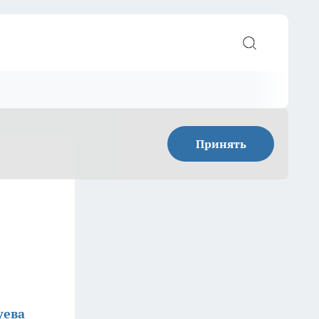
Принять
уева