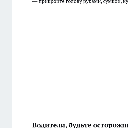
— прикройте голову руками, сумкой, к
Водители, будьте осторож