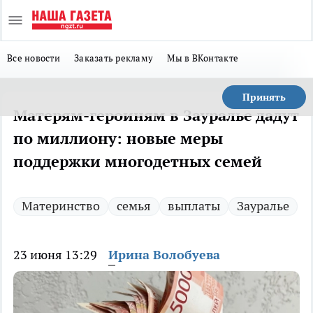
Все новости
Заказать рекламу
Мы в ВКонтакте
Принять
Матерям-героиням в Зауралье дадут
по миллиону: новые меры
поддержки многодетных семей
Материнство
семья
выплаты
Зауралье
23 июня 13:29
Ирина Волобуева