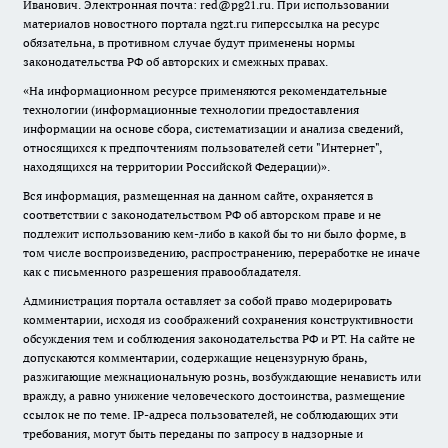
Иванович. Электронная почта: red@pg21.ru. При использовании
материалов новостного портала ngzt.ru гиперссылка на ресурс
обязательна, в противном случае будут применены нормы
законодательства РФ об авторских и смежных правах.
«На информационном ресурсе применяются рекомендательные
технологии (информационные технологии предоставления
информации на основе сбора, систематизации и анализа сведений,
относящихся к предпочтениям пользователей сети "Интернет",
находящихся на территории Российской Федерации)».
Вся информация, размещенная на данном сайте, охраняется в
соответствии с законодательством РФ об авторском праве и не
подлежит использованию кем-либо в какой бы то ни было форме, в
том числе воспроизведению, распространению, переработке не иначе
как с письменного разрешения правообладателя.
Администрация портала оставляет за собой право модерировать
комментарии, исходя из соображений сохранения конструктивности
обсуждения тем и соблюдения законодательства РФ и РТ. На сайте не
допускаются комментарии, содержащие нецензурную брань,
разжигающие межнациональную рознь, возбуждающие ненависть или
вражду, а равно унижение человеческого достоинства, размещение
ссылок не по теме. IP-адреса пользователей, не соблюдающих эти
требования, могут быть переданы по запросу в надзорные и