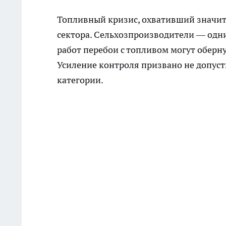
Топливный кризис, охвативший значите
сектора. Сельхозпроизводители — одни
работ перебои с топливом могут оберн
Усиление контроля призвано не допуст
категории.