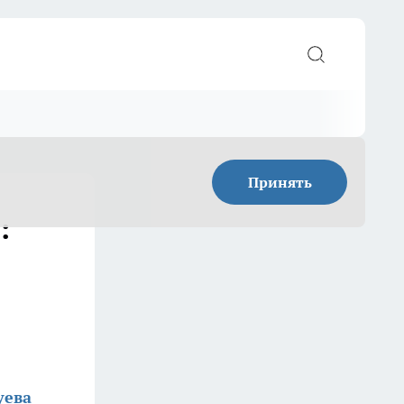
Принять
:
уева