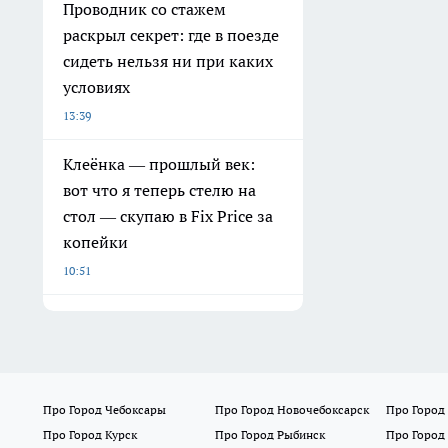
Проводник со стажем
раскрыл секрет: где в поезде
сидеть нельзя ни при каких
условиях
13:39
Клеёнка — прошлый век:
вот что я теперь стелю на
стол — скупаю в Fix Price за
копейки
10:51
Про Город Чебоксары
Про Город Новочебоксарск
Про Город
Про Город Курск
Про Город Рыбинск
Про Город