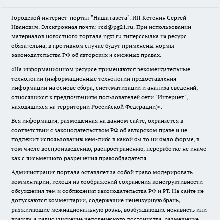
Городской интернет-портал "Наша газета". ИП Кстенин Сергей
Иванович. Электронная почта: red@pg21.ru. При использовании
материалов новостного портала ngzt.ru гиперссылка на ресурс
обязательна, в противном случае будут применены нормы
законодательства РФ об авторских и смежных правах.
«На информационном ресурсе применяются рекомендательные
технологии (информационные технологии предоставления
информации на основе сбора, систематизации и анализа сведений,
относящихся к предпочтениям пользователей сети "Интернет",
находящихся на территории Российской Федерации)».
Вся информация, размещенная на данном сайте, охраняется в
соответствии с законодательством РФ об авторском праве и не
подлежит использованию кем-либо в какой бы то ни было форме, в
том числе воспроизведению, распространению, переработке не иначе
как с письменного разрешения правообладателя.
Администрация портала оставляет за собой право модерировать
комментарии, исходя из соображений сохранения конструктивности
обсуждения тем и соблюдения законодательства РФ и РТ. На сайте не
допускаются комментарии, содержащие нецензурную брань,
разжигающие межнациональную рознь, возбуждающие ненависть или
вражду, а равно унижение человеческого достоинства, размещение