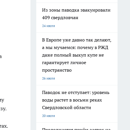
Из зоны паводка эвакуировали
409 свердловчан
24 июля
В Европе уже давно так делают,
а мы мучаемся: почему в РЖД
даже полный выкуп купе не
а
гарантирует личное
пространство
26 июля
Паводок не отступает: уровень
му
воды растет в восьми реках
Свердловской области
зу.
20 июля
тах.
Продолжается приём заявок на