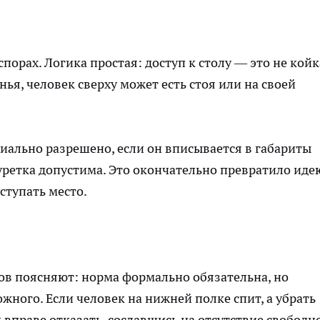
»
порах. Логика простая: доступ к столу — это не койк
ья, человек сверху может есть стоя или на своей
циально разрешено, если он вписывается в габариты
уретка допустима. Это окончательно превратило иде
уступать место.
ов поясняют: норма формально обязательна, но
ного. Если человек на нижней полке спит, а убрать
вправе отказать, сославшись на отсутствие свободн