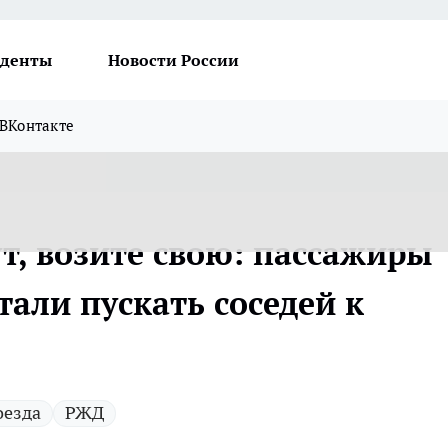
денты
Новости России
ВКонтакте
т, возите свою: пассажиры
али пускать соседей к
оезда
РЖД