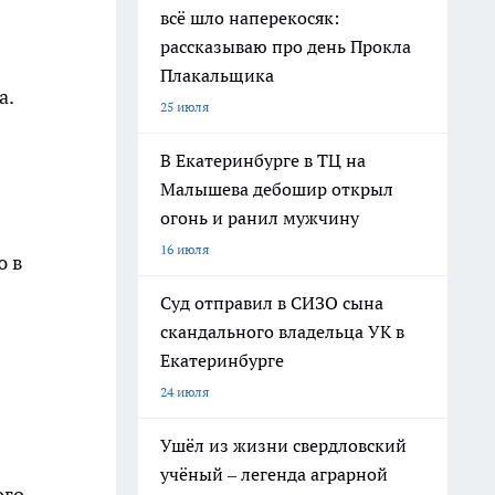
всё шло наперекосяк:
рассказываю про день Прокла
Плакальщика
а.
25 июля
В Екатеринбурге в ТЦ на
Малышева дебошир открыл
огонь и ранил мужчину
16 июля
ю в
Суд отправил в СИЗО сына
скандального владельца УК в
Екатеринбурге
24 июля
Ушёл из жизни свердловский
учёный – легенда аграрной
ого