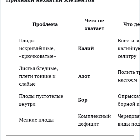
Чего не
Проблема
Что д
хватает
Плоды
Внести з
искривлённые,
Калий
калийну
«крючковатые»
селитру
Листья бледные,
Полить 
плети тонкие и
Азот
настоем
слабые
Плоды пустотелые
Опрыска
Бор
внутри
борной к
Комплексный
Чередова
Мелкие плоды
дефицит
виды по