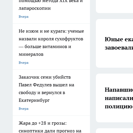
помощью метода XIX века и
лапароскопии
Вчера
Не изюм и не курага: ученые
Юные ек
назвали короля сухофруктов
— больше витаминов и
завоевал
минералов
Вчера
Заказчик семи убийств
Павел Федулев вышел на
Напавшие
свободу и вернулся в
написали
Екатеринбург
полицию
Вчера
Жара до +28 и грозы:
синоптики дали прогноз на