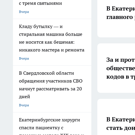
с тремя святынями
В Екатер
Вчера
главного
Кладу бутылку — и
стиральная машина больше
не носится как бешеная:
никакого мастера и ремонта
За и про
Вчера
обществе
В Свердловской области
кодов в 
обращения участников СВО
начнут рассматривать за 20
дней
Вчера
В Екатер
Екатеринбургские хирурги
стать до
спасли пациентку с