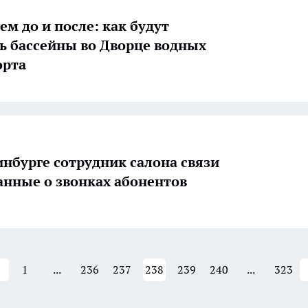
ем до и после: как будут
ь бассейны во Дворце водных
орта
инбурге сотрудник салона связи
анные о звонках абонентов
1
...
236
237
238
239
240
...
323