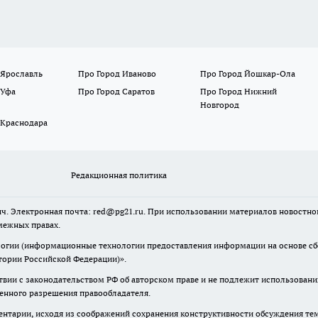
 Ярославль
Про Город Иваново
Про Город Йошкар-Ола
 Уфа
Про Город Саратов
Про Город Нижний
Новгород
 Краснодара
Редакционная политика
ч. Электронная почта: red@pg21.ru. При использовании материалов новостного
межных правах.
гии (информационные технологии предоставления информации на основе сбор
тории Российской Федерации)».
твии с законодательством РФ об авторском праве и не подлежит использовани
менного разрешения правообладателя.
нтарии, исходя из соображений сохранения конструктивности обсуждения тем 