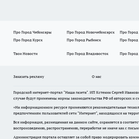
Про Город Чебоксары
Про Город Новочебоксарск
Про Город
Про Город Курск
Про Город Рыбинск
Про Город
Твои Новости
Про Город Владивосток
Про Город
Заказать рекламу
О нас
Городской интернет-портал "Наша газета". ИП Кстенин Сергей Иванови
случае будут применены нормы законодательства РФ об авторских и с
«На информационном ресурсе применяются рекомендательные техноло
предпочтениям пользователей сети "Интернет", находящихся на терри
Вся информация, размещенная на данном сайте, охраняется в соответс
воспроизведению, распространению, переработке не иначе как с пись
Администрация портала оставляет за собой право модерировать комме