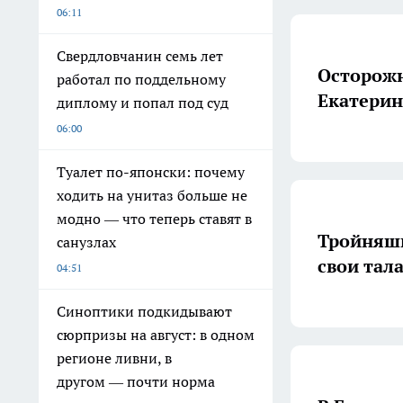
06:11
Свердловчанин семь лет
Осторожн
работал по поддельному
Екатерин
диплому и попал под суд
06:00
Туалет по-японски: почему
ходить на унитаз больше не
модно — что теперь ставят в
Тройняшк
санузлах
свои тал
04:51
Синоптики подкидывают
сюрпризы на август: в одном
регионе ливни, в
другом — почти норма