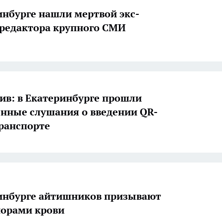
инбурге нашли мертвой экс-
 редактора крупного СМИ
тив: в Екатеринбурге прошли
нные слушания о введении QR-
транспорте
инбурге айтишников призывают
норами крови