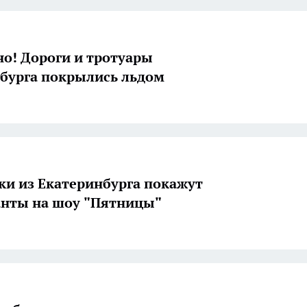
о! Дороги и тротуары
бурга покрылись льдом
и из Екатеринбурга покажут
анты на шоу "Пятницы"