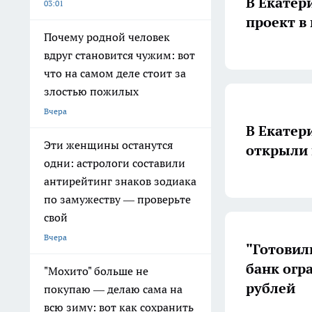
В Екатер
03:01
проект в
Почему родной человек
вдруг становится чужим: вот
что на самом деле стоит за
злостью пожилых
Вчера
В Екатер
Эти женщины останутся
открыли
одни: астрологи составили
антирейтинг знаков зодиака
по замужеству — проверьте
свой
Вчера
"Готовил
банк огр
"Мохито" больше не
рублей
покупаю — делаю сама на
всю зиму: вот как сохранить