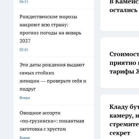
В Каменс
04:51
остались
Рождественские морозы
накроют всю страну:
прогноз погоды на январь
2027
03:01
Стоимост
приятно 
Эти даты рождения выдают
тарифы 
самых стойких
женщин — проверьте себя и
подруг
Вчера
Кладу бу
Овощное ассорти
камеру, и
«по‑грузински»: пикантная
стремите
заготовка с хрустом
секрет
Вчера