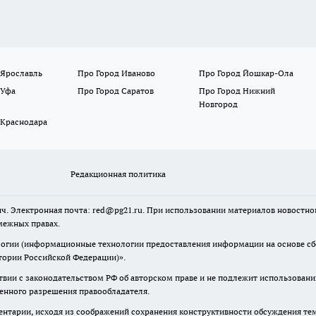
 Ярославль
Про Город Иваново
Про Город Йошкар-Ола
 Уфа
Про Город Саратов
Про Город Нижний
Новгород
 Краснодара
Редакционная политика
ч. Электронная почта: red@pg21.ru. При использовании материалов новостного
межных правах.
гии (информационные технологии предоставления информации на основе сбор
тории Российской Федерации)».
твии с законодательством РФ об авторском праве и не подлежит использовани
менного разрешения правообладателя.
нтарии, исходя из соображений сохранения конструктивности обсуждения тем 