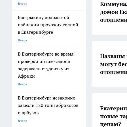
Коммунал
Вчера
домов Ек
Бастрыкину доложат об
отоплени
избиении прохожих толпой
в Екатеринбурге
Вчера
В Екатеринбурге во время
Названы 
проверки интим-салона
могут бе
задержали студентку из
отоплени
Африки
Вчера
В Екатеринбург незаконно
завезли 120 тонн абрикосов
Екатерин
и арбузов
новые та
Вчера
ценам?