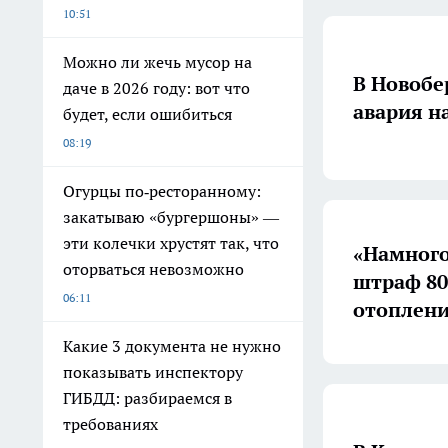
10:51
Можно ли жечь мусор на
В Новобе
даче в 2026 году: вот что
авария на
будет, если ошибиться
08:19
Огурцы по‑ресторанному:
закатываю «бургершоны» —
эти колечки хрустят так, что
«Намного 
оторваться невозможно
штраф 80
06:11
отоплен
Какие 3 документа не нужно
показывать инспектору
ГИБДД: разбираемся в
требованиях