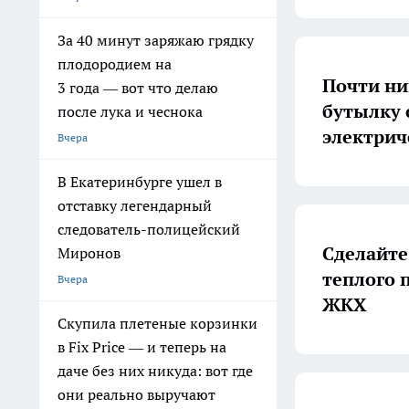
За 40 минут заряжаю грядку
плодородием на
Почти ни
3 года — вот что делаю
бутылку с
после лука и чеснока
электрич
Вчера
В Екатеринбурге ушел в
отставку легендарный
следователь-полицейский
Сделайте
Миронов
теплого 
Вчера
ЖКХ
Скупила плетеные корзинки
в Fix Price — и теперь на
даче без них никуда: вот где
они реально выручают