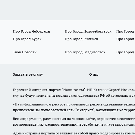
Про Город Чебоксары
Про Город Новочебоксарск
Про Город
Про Город Курск
Про Город Рыбинск
Про Город
Твои Новости
Про Город Владивосток
Про Город
Заказать рекламу
О нас
Городской интернет-портал "Наша газета". ИП Кстенин Сергей Иванови
случае будут применены нормы законодательства РФ об авторских и с
«На информационном ресурсе применяются рекомендательные техноло
предпочтениям пользователей сети "Интернет", находящихся на терри
Вся информация, размещенная на данном сайте, охраняется в соответс
воспроизведению, распространению, переработке не иначе как с пись
Администрация портала оставляет за собой право модерировать комме