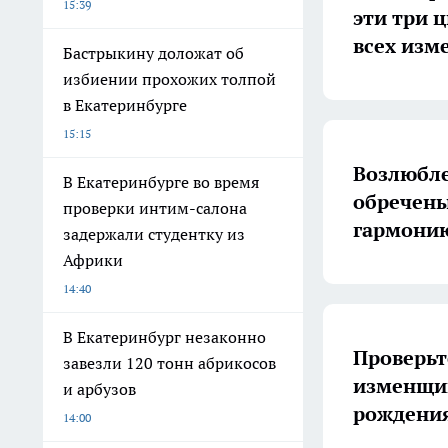
15:39
эти три 
всех изм
Бастрыкину доложат об
избиении прохожих толпой
в Екатеринбурге
15:15
Возлюбл
В Екатеринбурге во время
обречены
проверки интим-салона
гармонию
задержали студентку из
Африки
14:40
В Екатеринбург незаконно
Проверьте
завезли 120 тонн абрикосов
изменщик
и арбузов
рождени
14:00