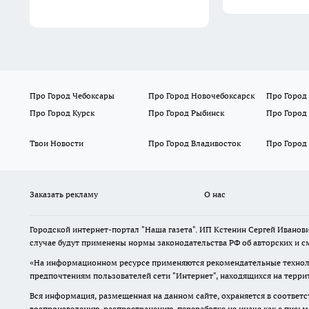
Про Город Чебоксары
Про Город Новочебоксарск
Про Город
Про Город Курск
Про Город Рыбинск
Про Город
Твои Новости
Про Город Владивосток
Про Город
Заказать рекламу
О нас
Городской интернет-портал "Наша газета". ИП Кстенин Сергей Иванови
случае будут применены нормы законодательства РФ об авторских и с
«На информационном ресурсе применяются рекомендательные техноло
предпочтениям пользователей сети "Интернет", находящихся на терри
Вся информация, размещенная на данном сайте, охраняется в соответс
воспроизведению, распространению, переработке не иначе как с пись