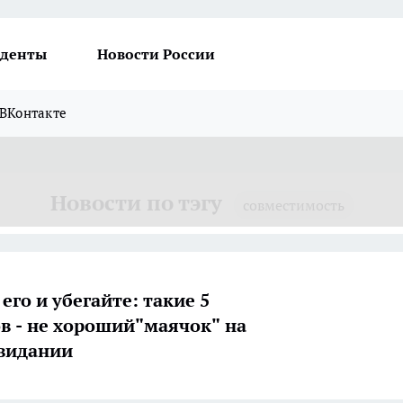
денты
Новости России
ВКонтакте
Новости по тэгу
совместимость
его и убегайте: такие 5
в - не хороший"маячок" на
видании