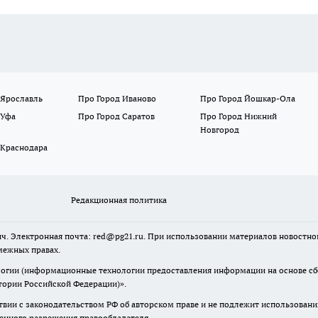
 Ярославль
Про Город Иваново
Про Город Йошкар-Ола
 Уфа
Про Город Саратов
Про Город Нижний
Новгород
 Краснодара
Редакционная политика
ч. Электронная почта: red@pg21.ru. При использовании материалов новостного
межных правах.
гии (информационные технологии предоставления информации на основе сбор
тории Российской Федерации)».
твии с законодательством РФ об авторском праве и не подлежит использовани
менного разрешения правообладателя.