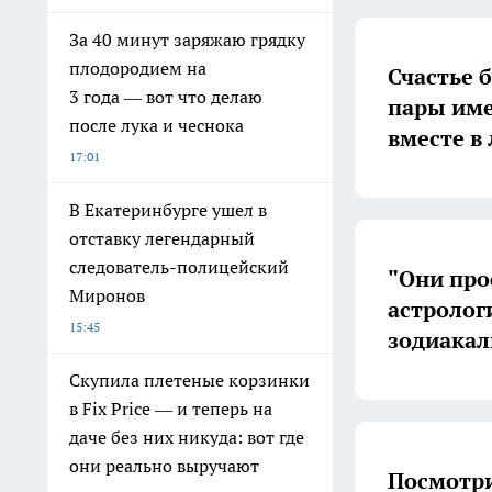
За 40 минут заряжаю грядку
плодородием на
Счастье 
3 года — вот что делаю
пары име
после лука и чеснока
вместе в
17:01
В Екатеринбурге ушел в
отставку легендарный
следователь-полицейский
"Они про
Миронов
астролог
15:45
зодиакал
Скупила плетеные корзинки
в Fix Price — и теперь на
даче без них никуда: вот где
они реально выручают
Посмотри