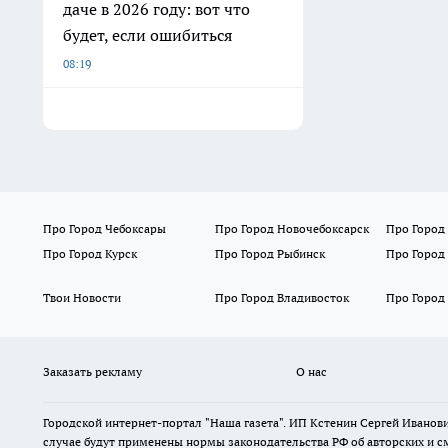
даче в 2026 году: вот что
будет, если ошибиться
08:19
Про Город Чебоксары
Про Город Новочебоксарск
Про Город
Про Город Курск
Про Город Рыбинск
Про Город
Твои Новости
Про Город Владивосток
Про Город
Заказать рекламу
О нас
Городской интернет-портал "Наша газета". ИП Кстенин Сергей Иванови
случае будут применены нормы законодательства РФ об авторских и с