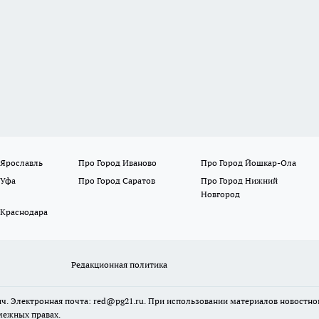
 Ярославль
Про Город Иваново
Про Город Йошкар-Ола
 Уфа
Про Город Саратов
Про Город Нижний
Новгород
 Краснодара
Редакционная политика
ч. Электронная почта: red@pg21.ru. При использовании материалов новостного
межных правах.