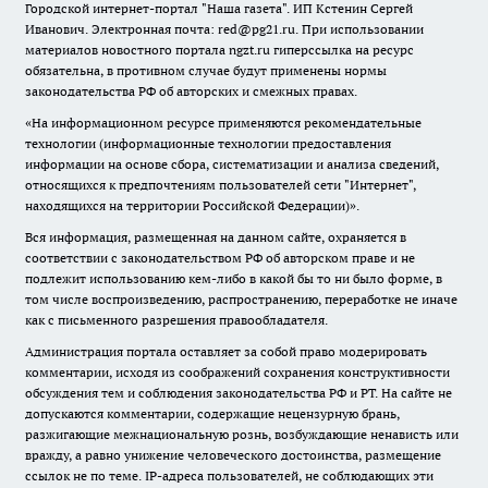
Городской интернет-портал "Наша газета". ИП Кстенин Сергей
Иванович. Электронная почта: red@pg21.ru. При использовании
материалов новостного портала ngzt.ru гиперссылка на ресурс
обязательна, в противном случае будут применены нормы
законодательства РФ об авторских и смежных правах.
«На информационном ресурсе применяются рекомендательные
технологии (информационные технологии предоставления
информации на основе сбора, систематизации и анализа сведений,
относящихся к предпочтениям пользователей сети "Интернет",
находящихся на территории Российской Федерации)».
Вся информация, размещенная на данном сайте, охраняется в
соответствии с законодательством РФ об авторском праве и не
подлежит использованию кем-либо в какой бы то ни было форме, в
том числе воспроизведению, распространению, переработке не иначе
как с письменного разрешения правообладателя.
Администрация портала оставляет за собой право модерировать
комментарии, исходя из соображений сохранения конструктивности
обсуждения тем и соблюдения законодательства РФ и РТ. На сайте не
допускаются комментарии, содержащие нецензурную брань,
разжигающие межнациональную рознь, возбуждающие ненависть или
вражду, а равно унижение человеческого достоинства, размещение
ссылок не по теме. IP-адреса пользователей, не соблюдающих эти