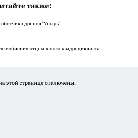
итайте также:
работчика дронов "Упырь"
сле избиения отцом юного квадроциклиста
а этой странице отключены.