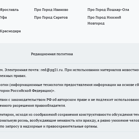
 Ярославль
Про Город Иваново
Про Город Йошкар-Ола
 Уфа
Про Город Саратов
Про Город Нижний
Новгород
 Краснодара
Редакционная политика
ч. Электронная почта: red@pg21.ru. При использовании материалов новостного
межных правах.
гии (информационные технологии предоставления информации на основе сбор
тории Российской Федерации)».
твии с законодательством РФ об авторском праве и не подлежит использовани
менного разрешения правообладателя.
нтарии, исходя из соображений сохранения конструктивности обсуждения тем 
альную рознь, возбуждающие ненависть или вражду, а равно унижение челове
 по запросу в надзорные и правоохранительные органы.