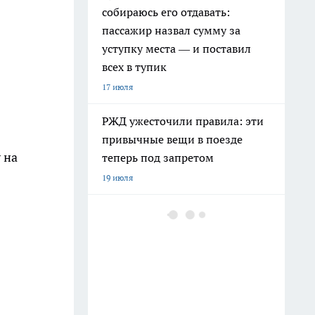
собираюсь его отдавать:
пассажир назвал сумму за
уступку места — и поставил
всех в тупик
17 июля
РЖД ужесточили правила: эти
привычные вещи в поезде
 на
теперь под запретом
19 июля
Из зоны паводка эвакуировали
409 свердловчан
24 июля
Климатический хаос на Урале
зимой 2026–2027: