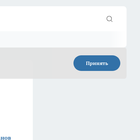
Принять
анов