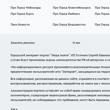
Про Город Чебоксары
Про Город Новочебоксарск
Про Город
Про Город Курск
Про Город Рыбинск
Про Город
Твои Новости
Про Город Владивосток
Про Город
Заказать рекламу
О нас
Городской интернет-портал "Наша газета". ИП Кстенин Сергей Иванови
случае будут применены нормы законодательства РФ об авторских и с
«На информационном ресурсе применяются рекомендательные техноло
предпочтениям пользователей сети "Интернет", находящихся на терри
Вся информация, размещенная на данном сайте, охраняется в соответс
воспроизведению, распространению, переработке не иначе как с пись
Администрация портала оставляет за собой право модерировать комме
комментарии, содержащие нецензурную брань, разжигающие межнацион
пользователей, не соблюдающих эти требования, могут быть переданы
16+