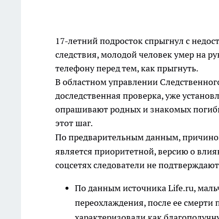
17-летний подросток спрыгнул с недос
следствия, молодой человек умер на ру
телефону перед тем, как прыгнуть.
В областном управлении Следственного
доследственная проверка, уже установ
опрашивают родных и знакомых погиб
этот шаг.
По предварительным данным, причин
является приоритетной, версию о влия
соцсетях следователи не подтверждают
По данным источника Life.ru, мал
переохлаждения, после ее смерти 
характеризовали как благополучн