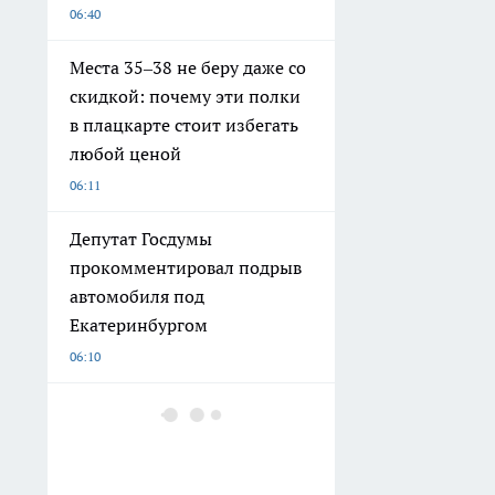
06:40
Места 35–38 не беру даже со
скидкой: почему эти полки
в плацкарте стоит избегать
любой ценой
06:11
Депутат Госдумы
прокомментировал подрыв
автомобиля под
Екатеринбургом
06:10
Ядреные огурцы как из
бочки: как получить тот
самый вкус и хруст без