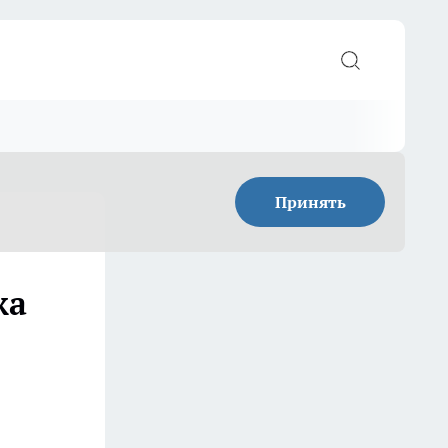
Принять
жа