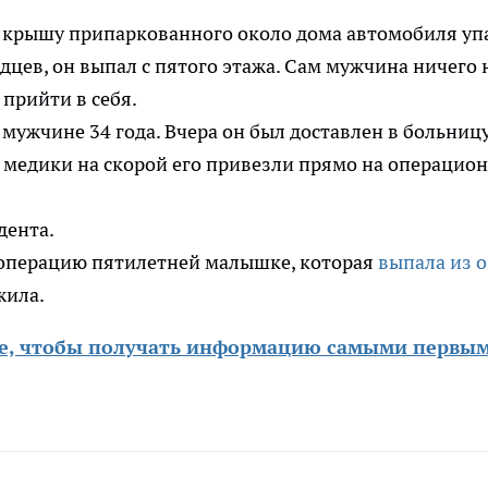
а крышу припаркованного около дома автомобиля уп
дцев, он выпал с пятого этажа. Сам мужчина ничего 
 прийти в себя.
мужчине 34 года. Вчера он был доставлен в больницу
я медики на скорой его привезли прямо на операцио
дента.
 операцию пятилетней малышке, которая
выпала из 
жила.
те, чтобы получать информацию самыми первы