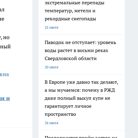
экстремальные перепады
ал
температур, метели и
не
рекордные снегопады
25 июля
, но
Паводок не отступает: уровень
нный
воды растет в восьми реках
Свердловской области
20 июля
окна
В Европе уже давно так делают,
а мы мучаемся: почему в РЖД
ми и
даже полный выкуп купе не
гарантирует личное
пространство
26 июля
Продолжается приём заявок на