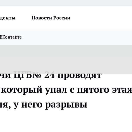
денты
Новости России
ВКонтакте
ачи ЦГБ№ 24 проводят
который упал с пятого эта
я, у него разрывы