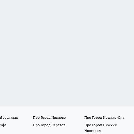
 Ярославль
Про Город Иваново
Про Город Йошкар-Ола
 Уфа
Про Город Саратов
Про Город Нижний
Новгород