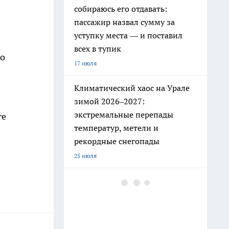
собираюсь его отдавать:
пассажир назвал сумму за
уступку места — и поставил
всех в тупик
го
17 июля
Климатический хаос на Урале
зимой 2026–2027:
экстремальные перепады
те
температур, метели и
рекордные снегопады
25 июля
РЖД ужесточили правила: эти
привычные вещи в поезде
теперь под запретом
19 июля