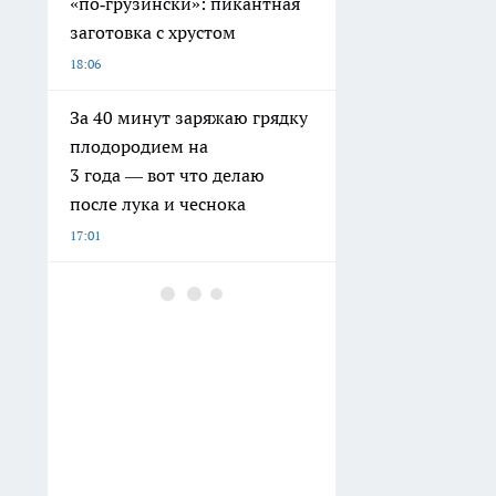
«по‑грузински»: пикантная
заготовка с хрустом
18:06
За 40 минут заряжаю грядку
плодородием на
3 года — вот что делаю
после лука и чеснока
17:01
В Екатеринбурге ушел в
отставку легендарный
следователь-полицейский
Миронов
15:45
Скупила плетеные корзинки
в Fix Price — и теперь на