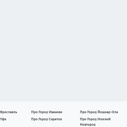
 Ярославль
Про Город Иваново
Про Город Йошкар-Ола
 Уфа
Про Город Саратов
Про Город Нижний
Новгород