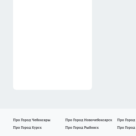
даче без них никуда: вот где
они реально выручают
15:39
Бастрыкину доложат об
избиении прохожих толпой
в Екатеринбурге
15:15
Про Город Чебоксары
Про Город Новочебоксарск
Про Город
Про Город Курск
Про Город Рыбинск
Про Город