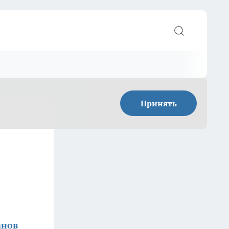
Принять
анов