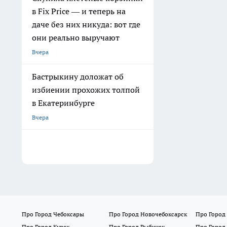
в Fix Price — и теперь на
даче без них никуда: вот где
они реально выручают
Вчера
Бастрыкину доложат об
избиении прохожих толпой
в Екатеринбурге
Вчера
Про Город Чебоксары
Про Город Новочебоксарск
Про Город
Про Город Курск
Про Город Рыбинск
Про Город