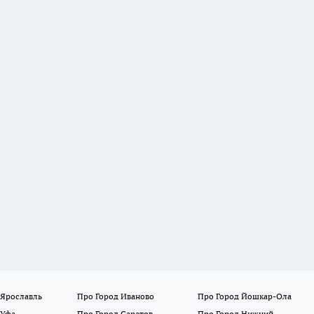
 Ярославль
Про Город Иваново
Про Город Йошкар-Ола
 Уфа
Про Город Саратов
Про Город Нижний