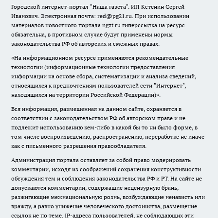
Городской интернет-портал "Наша газета". ИП Кстенин Сергей
Иванович. Электронная почта: red@pg21.ru. При использовании
материалов новостного портала ngzt.ru гиперссылка на ресурс
обязательна, в противном случае будут применены нормы
законодательства РФ об авторских и смежных правах.
«На информационном ресурсе применяются рекомендательные
технологии (информационные технологии предоставления
информации на основе сбора, систематизации и анализа сведений,
относящихся к предпочтениям пользователей сети "Интернет",
находящихся на территории Российской Федерации)».
Вся информация, размещенная на данном сайте, охраняется в
соответствии с законодательством РФ об авторском праве и не
подлежит использованию кем-либо в какой бы то ни было форме, в
том числе воспроизведению, распространению, переработке не иначе
как с письменного разрешения правообладателя.
Администрация портала оставляет за собой право модерировать
комментарии, исходя из соображений сохранения конструктивности
обсуждения тем и соблюдения законодательства РФ и РТ. На сайте не
допускаются комментарии, содержащие нецензурную брань,
разжигающие межнациональную рознь, возбуждающие ненависть или
вражду, а равно унижение человеческого достоинства, размещение
ссылок не по теме. IP-адреса пользователей, не соблюдающих эти